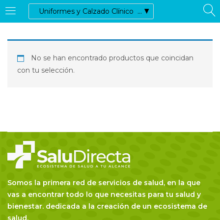
ACCEDER
REGISTRARSE
No se han encontrado productos que coincidan
Introduzca su nombre de usuario y contraseña para iniciar
con tu selección.
sesión.
Recordarme
Somos la primera red de servicios de salud, en la que
Acceder
vas a encontrar todo lo que necesitas para tu salud y
bienestar. dedicada a la creación de un ecosistema de
Olvidó su contraseña
salud.