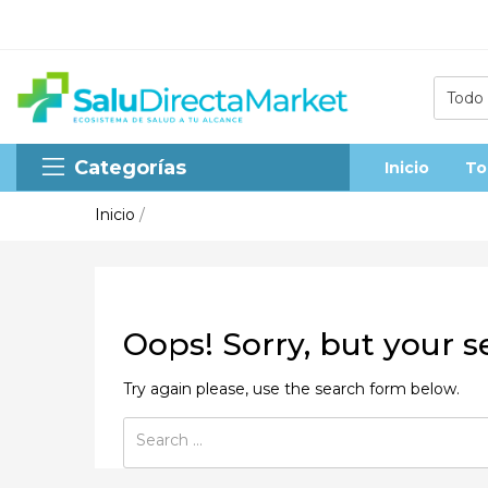
Todo
Categorías
Inicio
To
Inicio
/
Oops!
Sorry, but your s
Try again please, use the search form below.