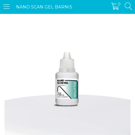
0
NANO SCAN GEL BARNIS
ACCEDER
REGISTRARSE
Introduzca su nombre de usuario y contraseña para iniciar
sesión.
Recordarme
Acceder
Olvidó su contraseña