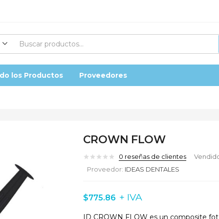
do los Productos
Proveedores
CROWN FLOW
0
reseñas de clientes
Vendido
Proveedor:
IDEAS DENTALES
+ IVA
$
775.86
ID CROWN FLOW es un composite fotopol