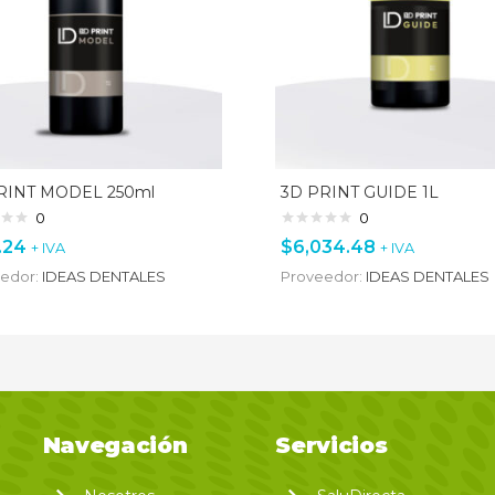
RINT MODEL 250ml
3D PRINT GUIDE 1L
0
0
.24
$
6,034.48
+ IVA
+ IVA
edor:
IDEAS DENTALES
Proveedor:
IDEAS DENTALES
Navegación
Servicios