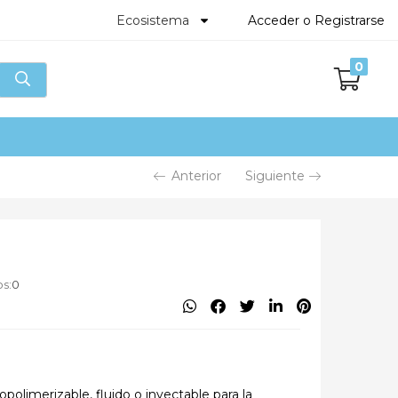
Acceder o Registrarse
Ecosistema
0
Anterior
Siguiente
s:
0
imerizable, fluido o inyectable para la